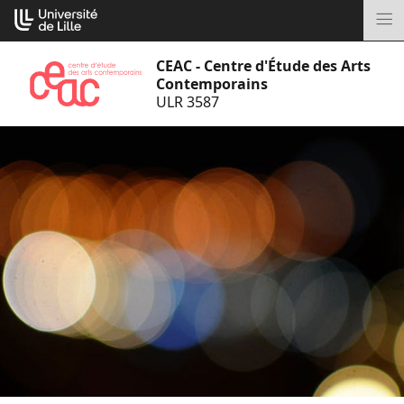
Aller
Cookies management panel
au
M
contenu
CEAC - Centre d'Étude des Arts
Contemporains
ULR 3587