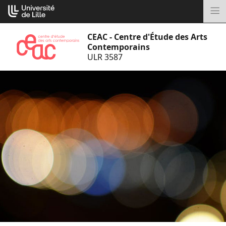
Aller
Cookies management panel
au
M
contenu
CEAC - Centre d'Étude des Arts
Contemporains
ULR 3587