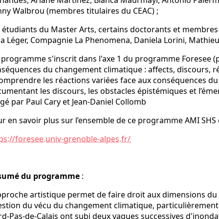
nandes, Ariane Martinez, Bianca Maurmayr, Antonio Palerm
ny Walbrou (membres titulaires du CEAC) ;
 étudiants du Master Arts, certains doctorants et membre
a Léger, Compagnie La Phenomena, Daniela Lorini, Mathieu 
programme s'inscrit dans l'axe 1 du programme Foresee (po
séquences du changement climatique : affects, discours, réci
omprendre les réactions variées face aux conséquences du
umentant les discours, les obstacles épistémiques et l’émer
igé par Paul Cary et Jean-Daniel Collomb
r en savoir plus sur l’ensemble de ce programme AMI SHS q
ps://foresee.univ-grenoble-alpes.fr/
sumé du programme
:
pproche artistique permet de faire droit aux dimensions du s
stion du vécu du changement climatique, particulièrement po
d-Pas-de-Calais ont subi deux vagues successives d'inonda