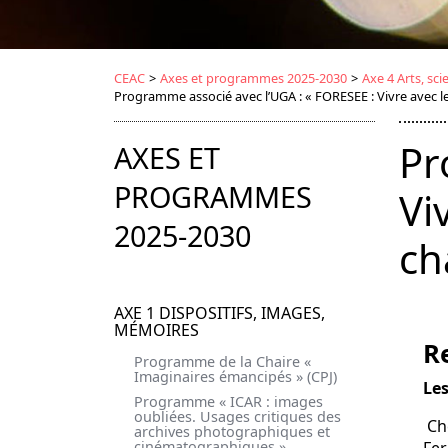
CEAC
>
Axes et programmes 2025-2030
>
Axe 4 Arts, sc
Programme associé avec l’UGA : « FORESEE : Vivre avec
Pr
AXES ET
PROGRAMMES
Vi
2025-2030
ch
AXE 1 DISPOSITIFS, IMAGES,
MÉMOIRES
R
Programme de la Chaire «
Imaginaires émancipés » (CPJ)
Les
Programme « ICAR : images
oubliées. Usages critiques des
Ch
archives photographiques et
cinématographiques »