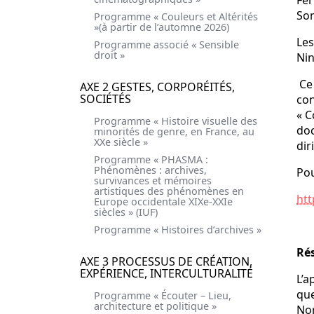
Fer
Son
Programme « Couleurs et Altérités
»(à partir de l’automne 2026)
Les
Programme associé « Sensible
droit »
Nin
Ce 
AXE 2 GESTES, CORPORÉITÉS,
SOCIÉTÉS
con
« C
Programme « Histoire visuelle des
doc
minorités de genre, en France, au
XXe siècle »
dir
Programme « PHASMA :
Phénomènes : archives,
Pou
survivances et mémoires
artistiques des phénomènes en
htt
Europe occidentale XIXe-XXIe
siècles » (IUF)
Programme « Histoires d’archives »
Ré
AXE 3 PROCESSUS DE CRÉATION,
EXPÉRIENCE, INTERCULTURALITÉ
L’a
que
Programme « Écouter – Lieu,
architecture et politique »
Nor