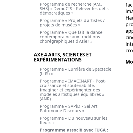
Programme de recherche (AMI
fac
SHS) « DemoCIS - Relever les défis
ima
démocratiques »
Hau
Programme « Projets d'artistes /
pro
projets de musées »
app
Programme « Que fait la danse
contemporaine aux traditions
cin
chorégraphiques d'Asie? »
int
cro
AXE 4 ARTS, SCIENCES ET
EXPÉRIMENTATIONS
Mo
Programme « Lumière de Spectacle
(LdS) »
Programme « IMAGINART - Post-
croissance et soutenabilité.
Imaginer et expérimenter des
modèles artistiques équilibrés »
(ANR)
Programme « SAPiD - Sel Art
Patrimoine Discours »
Programme « Du nouveau sur les
fleurs »
Programme associé avec l’UGA :