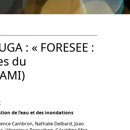
UGA : « FORESEE :
es du
(AMI)
t
tion de l’eau et des inondations
ence Cambron, Nathalie Delbard, Joao