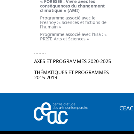
« FORESEE : Vivre avec les
conséquences du changement
climatique » (AMI)
Programme associé avec le
Fresnoy :« Sciences et fictions de
l’humain »
Programme associé avec l’Esä : «
PRIST, Arts et Sciences »
AXES ET PROGRAMMES 2020-2025
THÉMATIQUES ET PROGRAMMES
2015-2019
CEAC 