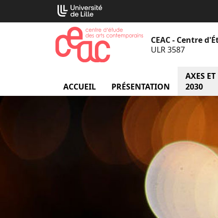
Aller
Cookies management panel
au
contenu
CEAC - Centre d'
ULR 3587
AXES ET
ACCUEIL
PRÉSENTATION
menu Prés
2030