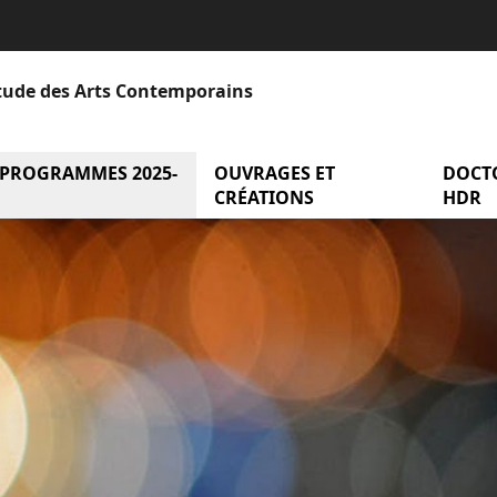
Étude des Arts Contemporains
 PROGRAMMES 2025-
menu Axes et programmes 2025-2
OUVRAGES ET
menu Ou
DOCT
entation
CRÉATIONS
HDR