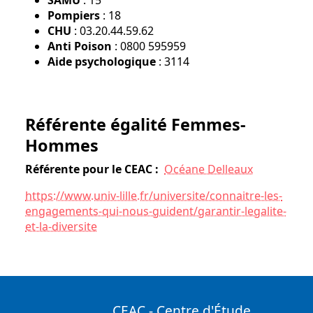
SAMU
: 15
Pompiers
: 18
CHU
: 03.20.44.59.62
Anti Poison
: 0800 595959
Aide psychologique
: 3114
Référente égalité Femmes-
Hommes
Référente pour le CEAC :
Océane Delleaux
https://www.univ-lille.fr/universite/connaitre-les-
engagements-qui-nous-guident/garantir-legalite-
et-la-diversite
CEAC - Centre d'Étude