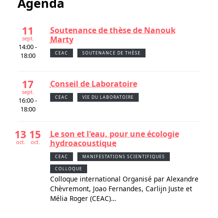
Agenda
11
Soutenance de thèse de Nanouk
Marty
sept.
14:00 -
CEAC
SOUTENANCE DE THÈSE
18:00
17
Conseil de Laboratoire
sept.
CEAC
VIE DU LABORATOIRE
16:00 -
18:00
13
15
Le son et l'eau, pour une écologie
hydroacoustique
oct.
oct.
CEAC
MANIFESTATIONS SCIENTIFIQUES
COLLOQUE
Colloque international Organisé par Alexandre
Chèvremont, Joao Fernandes, Carlijn Juste et
Mélia Roger (CEAC)…