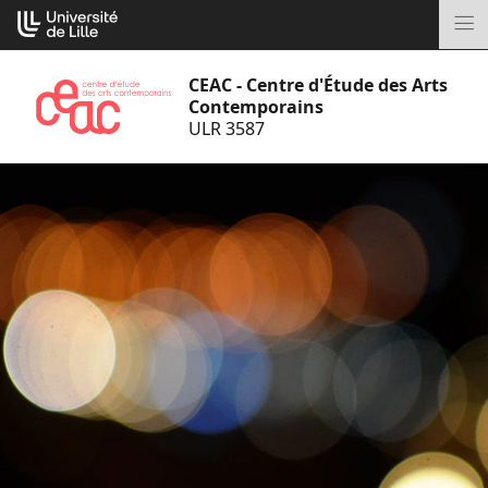
Aller
Cookies management panel
au
M
contenu
CEAC - Centre d'Étude des Arts
Contemporains
ULR 3587