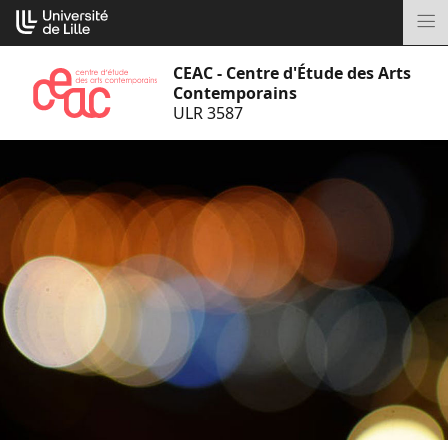
Aller
Cookies management panel
au
M
contenu
CEAC - Centre d'Étude des Arts
Contemporains
ULR 3587