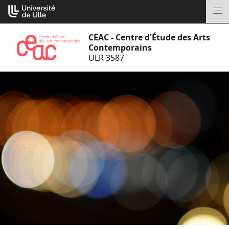
Aller
Cookies management panel
au
M
contenu
CEAC - Centre d'Étude des Arts
Contemporains
ULR 3587