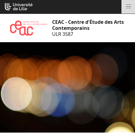
Aller
Cookies management panel
au
M
contenu
CEAC - Centre d'Étude des Arts
Contemporains
ULR 3587