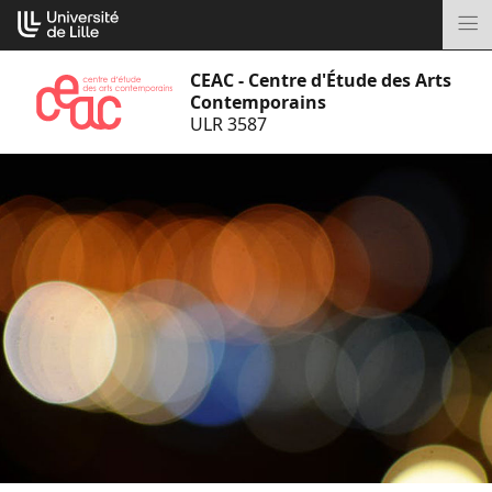
Aller
Cookies management panel
au
M
contenu
CEAC - Centre d'Étude des Arts
Contemporains
ULR 3587