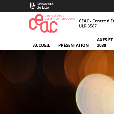
Aller
Cookies management panel
au
contenu
CEAC - Centre d'
ULR 3587
AXES ET
ACCUEIL
PRÉSENTATION
menu Prés
2030