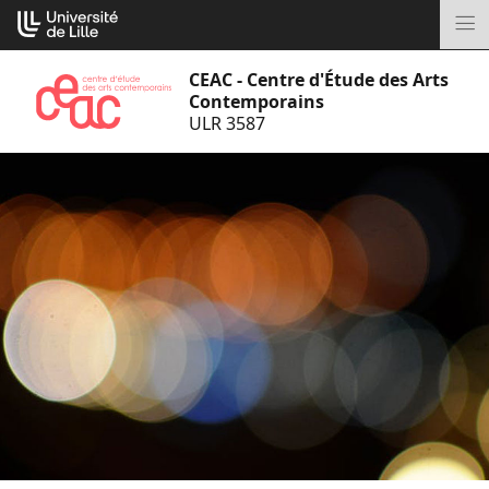
Aller
Cookies management panel
au
M
contenu
CEAC - Centre d'Étude des Arts
Contemporains
ULR 3587