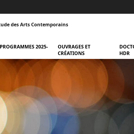
Étude des Arts Contemporains
 PROGRAMMES 2025-
menu Axes et programmes 2025-2
OUVRAGES ET
menu Ou
DOCT
entation
CRÉATIONS
HDR