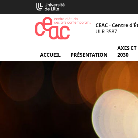
Aller
Cookies management panel
au
contenu
CEAC - Centre d'
ULR 3587
AXES ET
ACCUEIL
PRÉSENTATION
menu Prés
2030