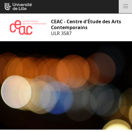
Aller
Cookies management panel
au
M
contenu
CEAC - Centre d'Étude des Arts
Contemporains
ULR 3587