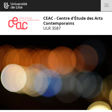
Aller
Cookies management panel
au
M
contenu
CEAC - Centre d'Étude des Arts
Contemporains
ULR 3587