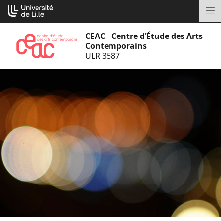
Aller
Cookies management panel
au
M
contenu
CEAC - Centre d'Étude des Arts
Contemporains
ULR 3587