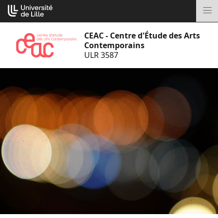
Aller
Cookies management panel
au
M
contenu
CEAC - Centre d'Étude des Arts
Contemporains
ULR 3587