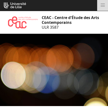
Aller
Cookies management panel
au
M
contenu
CEAC - Centre d'Étude des Arts
Contemporains
ULR 3587