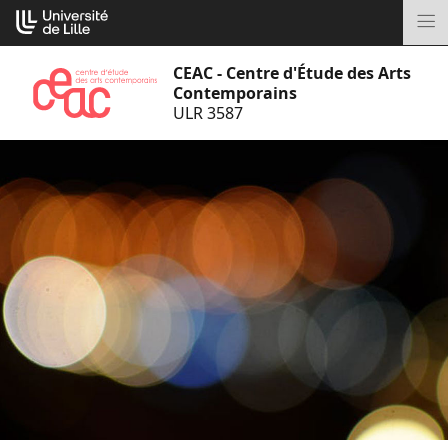
Aller
Cookies management panel
au
M
contenu
CEAC - Centre d'Étude des Arts
Contemporains
ULR 3587