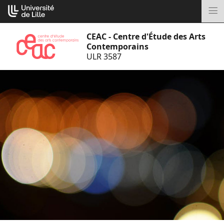
Aller
Cookies management panel
au
M
contenu
CEAC - Centre d'Étude des Arts
Contemporains
ULR 3587