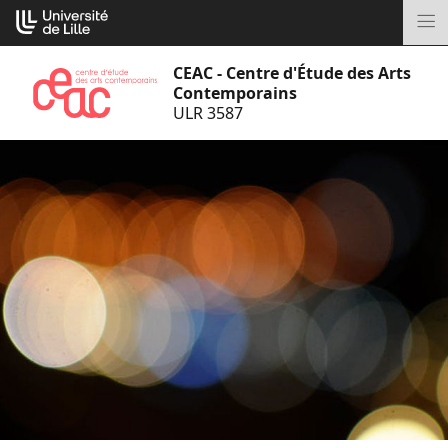
Aller
Cookies management panel
au
M
contenu
CEAC - Centre d'Étude des Arts
Contemporains
ULR 3587