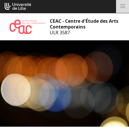
Aller
Cookies management panel
au
M
contenu
CEAC - Centre d'Étude des Arts
Contemporains
ULR 3587