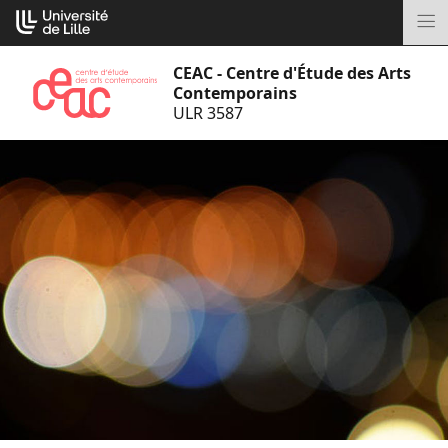
Aller
Cookies management panel
au
M
contenu
CEAC - Centre d'Étude des Arts
Contemporains
ULR 3587