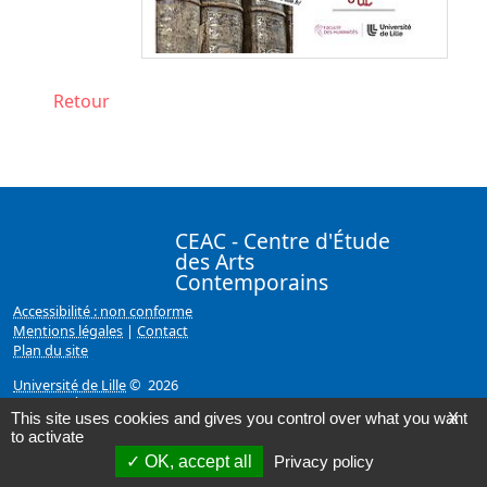
Retour
CEAC - Centre d'Étude
des Arts
Contemporains
Accessibilité : non conforme
Mentions légales
|
Contact
Plan du site
Université de Lille
© 2026
Page mise à jour le 11/02/2019 (11:47)
This site uses cookies and gives you control over what you want
X
to activate
OK, accept all
Privacy policy