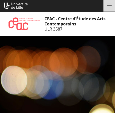
Aller
Cookies management panel
au
M
contenu
CEAC - Centre d'Étude des Arts
Contemporains
ULR 3587