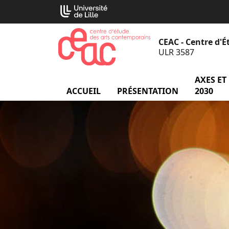
Aller
Cookies management panel
au
contenu
CEAC - Centre d'
ULR 3587
AXES ET
ACCUEIL
PRÉSENTATION
menu Prés
2030