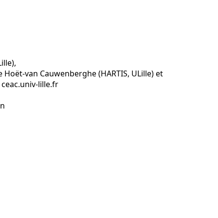
lle),
ne Hoët-van Cauwenberghe (HARTIS, ULille) et
ac.univ-lille.fr
on