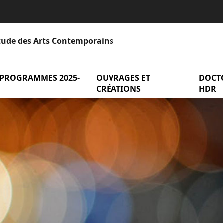
Étude des Arts Contemporains
 PROGRAMMES 2025-
menu Axes et programmes 2025-2
OUVRAGES ET
menu Ou
DOCT
entation
CRÉATIONS
HDR