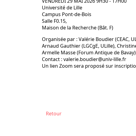
VENDREDI 29 MAI 2026 9H30 - 17H00
Université de Lille
Campus Pont-de-Bois
Salle F0.15,
Maison de la Recherche (Bât. F)
Organisée par : Valérie Boudier (CEAC, ULi
Arnaud Gauthier (LGCgE, ULille), Christi
Armelle Masse (Forum Antique de Bavay) ce
Contact : valerie.boudier@univ-lille.fr
Un lien Zoom sera proposé sur inscripti
Retour