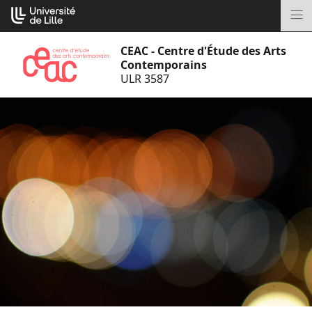
Aller
Cookies management panel
au
M
contenu
CEAC - Centre d'Étude des Arts
Contemporains
ULR 3587