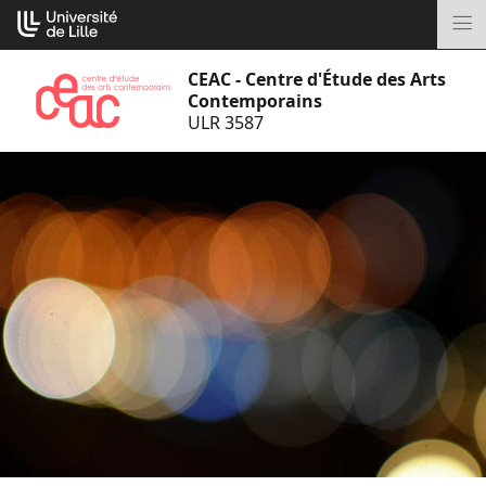
Aller
Cookies management panel
au
M
contenu
CEAC - Centre d'Étude des Arts
Contemporains
ULR 3587