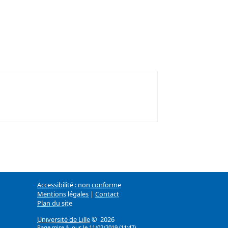
Accessibilité : non conforme
Mentions légales
|
Contact
Plan du site
Université de Lille
© 2026
Page mise à jour le 11/02/2019 (11:47)