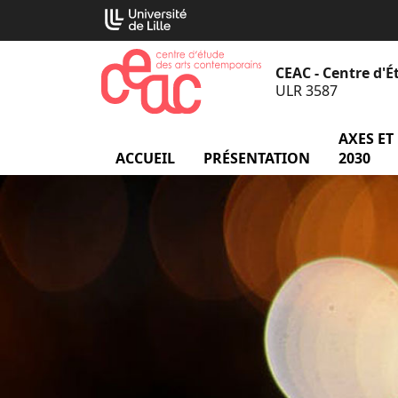
Aller
Cookies management panel
au
contenu
CEAC - Centre d'
ULR 3587
AXES ET
ACCUEIL
PRÉSENTATION
menu Prés
2030