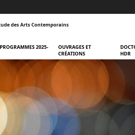
Étude des Arts Contemporains
 PROGRAMMES 2025-
menu Axes et programmes 2025-2
OUVRAGES ET
menu Ou
DOCT
entation
CRÉATIONS
HDR