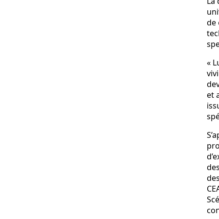
La 
uni
de 
tec
spe
« L
viv
dev
et 
iss
spé
S’a
pro
d’e
des
des
CEA
Scé
con