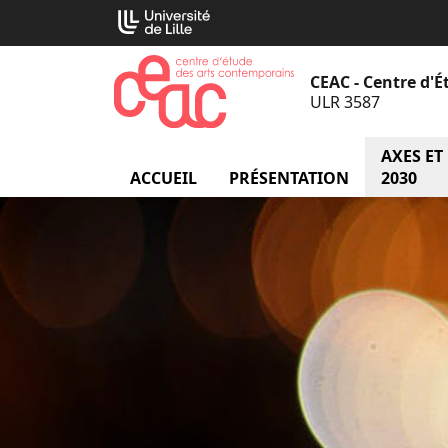
Aller
Cookies management panel
au
contenu
CEAC - Centre d'
ULR 3587
AXES ET
ACCUEIL
PRÉSENTATION
menu Prés
2030