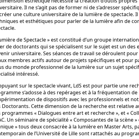
dimension esthétique nécessite la création d’outils propres 
versitaire. Il ne s’agit pas de former ni de s’adresser spéci
créer une culture universitaire de la lumière de spectacle. I
hniques et esthétiques pour parler de la lumière afin de con
ctacle.
umière de Spectacle » est constitué d’un groupe internatio
ier de doctorants qui se spécialisent sur le sujet est un d
enir universitaire. Ses séances de travail se déroulent pour
aux membres actifs autour de projets spécifiques et pour pa
us du monde professionnel de la lumière sur un sujet spéci
cialisé intéressé.
ppuyant sur le spectacle vivant, LdS est pour partie une rec
gramme s’adosse à des repérages et à la fréquentation de s
xpérimentation de dispositifs avec les professionnels et n
 Doctorants. Cette dimension de la recherche est relativ
 programmes « Dialogues entre art et recherche », et « Coll
C. Un séminaire de spécialité « Composantes de la scène » e
nique » tous deux consacrée à la lumière en Master Arts, p
temporain de l’Université de Lille sont rattachés au prog