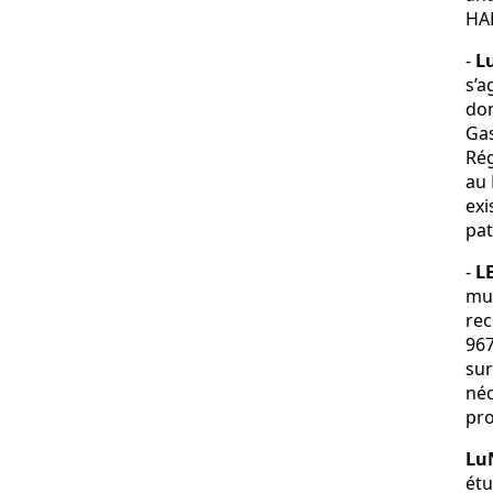
HA
-
L
s’a
don
Gas
Rég
au 
exi
pat
-
L
mut
rec
967
sur
néc
pro
Lu
étu