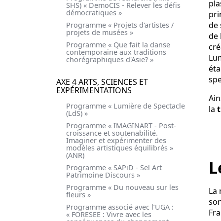
pla
SHS) « DemoCIS - Relever les défis
démocratiques »
pri
de 
Programme « Projets d'artistes /
projets de musées »
de 
Programme « Que fait la danse
cré
contemporaine aux traditions
Lum
chorégraphiques d'Asie? »
éta
spe
AXE 4 ARTS, SCIENCES ET
EXPÉRIMENTATIONS
Ain
Programme « Lumière de Spectacle
la
(LdS) »
Programme « IMAGINART - Post-
croissance et soutenabilité.
Imaginer et expérimenter des
modèles artistiques équilibrés »
(ANR)
L
Programme « SAPiD - Sel Art
Patrimoine Discours »
Programme « Du nouveau sur les
La 
fleurs »
son
Programme associé avec l’UGA :
Fra
« FORESEE : Vivre avec les