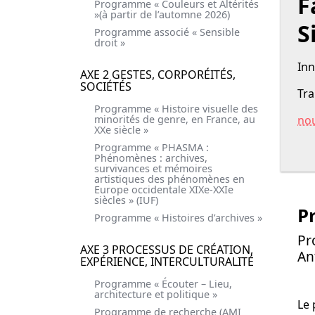
F
Programme « Couleurs et Altérités
»(à partir de l’automne 2026)
Si
Programme associé « Sensible
droit »
Inn
AXE 2 GESTES, CORPORÉITÉS,
SOCIÉTÉS
Tra
Programme « Histoire visuelle des
minorités de genre, en France, au
no
XXe siècle »
Programme « PHASMA :
Phénomènes : archives,
survivances et mémoires
artistiques des phénomènes en
Europe occidentale XIXe-XXIe
siècles » (IUF)
P
Programme « Histoires d’archives »
Pr
AXE 3 PROCESSUS DE CRÉATION,
An
EXPÉRIENCE, INTERCULTURALITÉ
Programme « Écouter – Lieu,
architecture et politique »
Le 
Programme de recherche (AMI