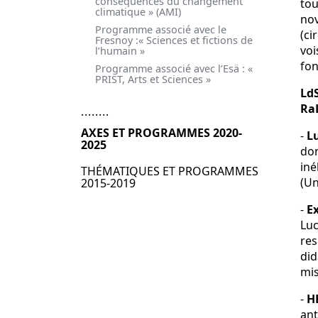
conséquences du changement
tou
climatique » (AMI)
nov
Programme associé avec le
(ci
Fresnoy :« Sciences et fictions de
voi
l’humain »
fon
Programme associé avec l’Esä : «
PRIST, Arts et Sciences »
Ld
Ra
AXES ET PROGRAMMES 2020-
-
L
2025
don
iné
THÉMATIQUES ET PROGRAMMES
(Un
2015-2019
-
E
Luc
res
did
mis
-
H
ant