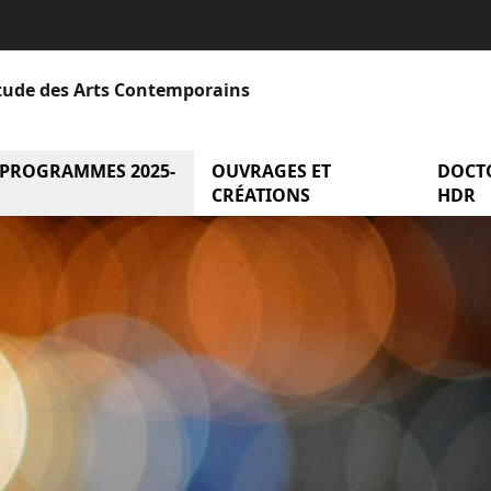
Étude des Arts Contemporains
 PROGRAMMES 2025-
menu Axes et programmes 2025-2
OUVRAGES ET
menu Ou
DOCT
entation
CRÉATIONS
HDR