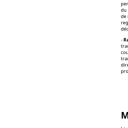
per
du 
de 
reg
déc
-
R
tra
cou
tra
dir
pro
M