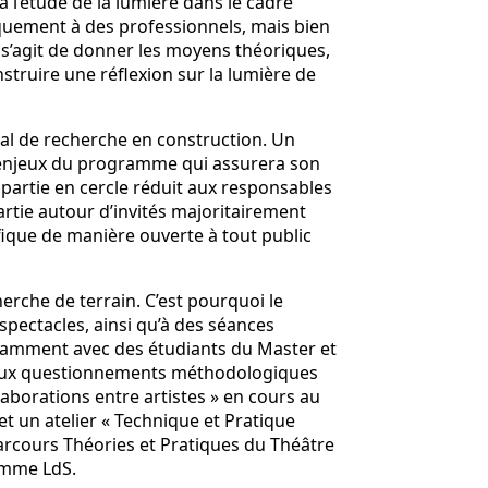
à l’étude de la lumière dans le cadre
fiquement à des professionnels, mais bien
l s’agit de donner les moyens théoriques,
struire une réflexion sur la lumière de
nal de recherche en construction. Un
es enjeux du programme qui assurera son
 partie en cercle réduit aux responsables
rtie autour d’invités majoritairement
fique de manière ouverte à tout public
herche de terrain. C’est pourquoi le
pectacles, ainsi qu’à des séances
otamment avec des étudiants du Master et
e aux questionnements méthodologiques
aborations entre artistes » en cours au
t un atelier « Technique et Pratique
arcours Théories et Pratiques du Théâtre
ramme LdS.