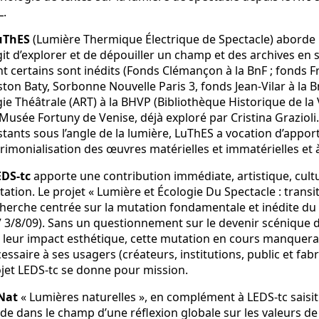
L.
uThES
(Lumière Thermique Électrique de Spectacle) aborde 
git d’explorer et de dépouiller un champ et des archives 
t certains sont inédits (Fonds Clémançon à la BnF ; fonds Fr
ton Baty, Sorbonne Nouvelle Paris 3, fonds Jean-Vilar à la Bn
ie Théâtrale (ART) à la BHVP (Bibliothèque Historique de la V
Musée Fortuny de Venise, déjà exploré par Cristina Grazioli
stants sous l’angle de la lumière, LuThES a vocation d’appor
rimonialisation des œuvres matérielles et immatérielles et à
EDS-tc
apporte une contribution immédiate, artistique, cult
ation. Le projet « Lumière et Écologie Du Spectacle : trans
herche centrée sur la mutation fondamentale et inédite du 
 3/8/09). Sans un questionnement sur le devenir scénique d
 leur impact esthétique, cette mutation en cours manquera 
essaire à ses usagers (créateurs, institutions, public et fab
jet LEDS-tc se donne pour mission.
Nat
« Lumières naturelles », en complément à LEDS-tc saisit 
de dans le champ d’une réflexion globale sur les valeurs de