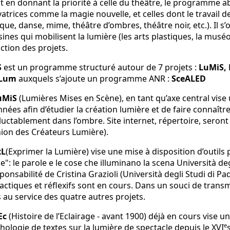
t en donnant la priorité à celle du théâtre, le programme a
atrices comme la magie nouvelle, et celles dont le travail de
rque, danse, mime, théâtre d’ombres, théâtre noir, etc.). Il
sines qui mobilisent la lumière (les arts plastiques, la musé
ction des projets.
S
est un programme structuré autour de 7 projets :
LuMiS, 
Lum
auxquels s’ajoute un programme ANR :
SceALED
uMiS
(Lumières Mises en Scène), en tant qu’axe central vise 
nées afin d’étudier la création lumière et de faire connaître
luctablement dans l’ombre. Site internet, répertoire, seront 
ion des Créateurs Lumière).
xL
(Exprimer la Lumière) vise une mise à disposition d’outils 
e": le parole e le cose che illuminano la scena Università deg
ponsabilité de Cristina Grazioli (Università degli Studi di Pad
actiques et réflexifs sont en cours. Dans un souci de transm
 au service des quatre autres projets.
Ec
(Histoire de l’Eclairage - avant 1900) déjà en cours vise u
e
hologie de textes sur la lumière de spectacle depuis le XVI