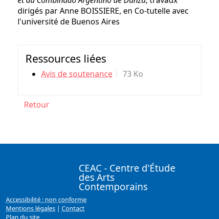
et du Combinado Argentino de Danza
, travaux
dirigés par Anne BOISSIERE, en Co-tutelle avec
l'université de Buenos Aires
Ressources liées
Avis de soutenance
73 Ko
Retour
CEAC - Centre d'Étude
des Arts
Contemporains
Accessibilité : non conforme
Mentions légales
|
Contact
Plan du site