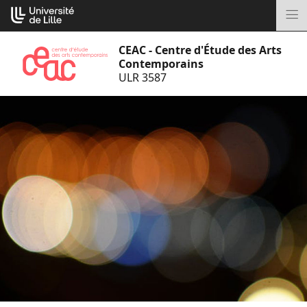
Aller
Cookies management panel
au
M
contenu
CEAC - Centre d'Étude des Arts
Contemporains
ULR 3587