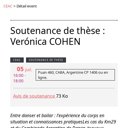
CEAC
>
Détail event
Soutenance de thèse :
Verónica COHEN
CEAC
SOUTENANCE DE THÈSE
05
juil.
Puan 460, CABA, Argentine CP 1406 ou en
16:00 -
ligne.
18:00
Avis de soutenance
73 Ko
Entre danser et bailar : l'expérience du corps en
situation et connaissances pratiquesLes cas du Km29